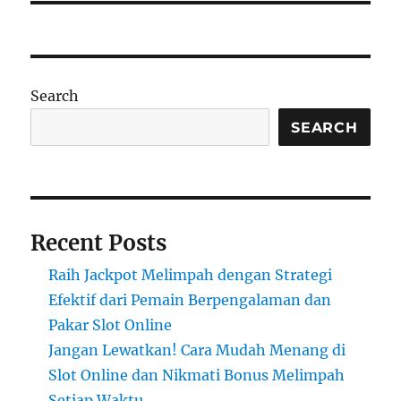
Search
SEARCH
Recent Posts
Raih Jackpot Melimpah dengan Strategi
Efektif dari Pemain Berpengalaman dan
Pakar Slot Online
Jangan Lewatkan! Cara Mudah Menang di
Slot Online dan Nikmati Bonus Melimpah
Setiap Waktu