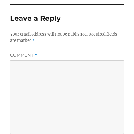
Leave a Reply
Your email address will not be published.
Required fields
are marked
*
COMMENT
*