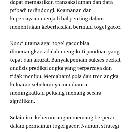
dapat memastikan transaksi aman dan data
pribadi terlindungi. Keamanan dan
kepercayaan menjadi hal penting dalam
menentukan keberhasilan bermain togel gacor.
Kunci utama agar togel gacor bisa
dimenangkan adalah mengikuti panduan yang
tepat dan akurat. Banyak pemain sukses berkat
analisis prediksi angka yang terpercaya dan
tidak menipu. Memahami pola dan tren angka
keluaran sebelumnya membantu
meningkatkan peluang menang secara
signifikan.
Selain itu, keberuntungan memang berperan
dalam permainan togel gacor. Namun, strategi