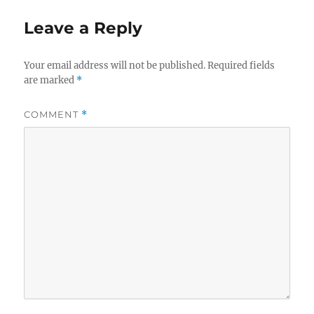
Leave a Reply
Your email address will not be published.
Required fields
are marked
*
COMMENT
*