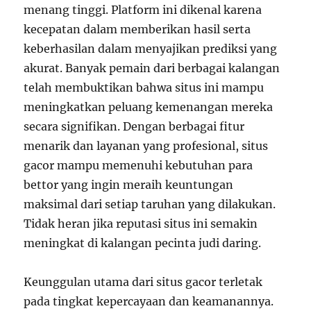
menang tinggi. Platform ini dikenal karena
kecepatan dalam memberikan hasil serta
keberhasilan dalam menyajikan prediksi yang
akurat. Banyak pemain dari berbagai kalangan
telah membuktikan bahwa situs ini mampu
meningkatkan peluang kemenangan mereka
secara signifikan. Dengan berbagai fitur
menarik dan layanan yang profesional, situs
gacor mampu memenuhi kebutuhan para
bettor yang ingin meraih keuntungan
maksimal dari setiap taruhan yang dilakukan.
Tidak heran jika reputasi situs ini semakin
meningkat di kalangan pecinta judi daring.
Keunggulan utama dari situs gacor terletak
pada tingkat kepercayaan dan keamanannya.