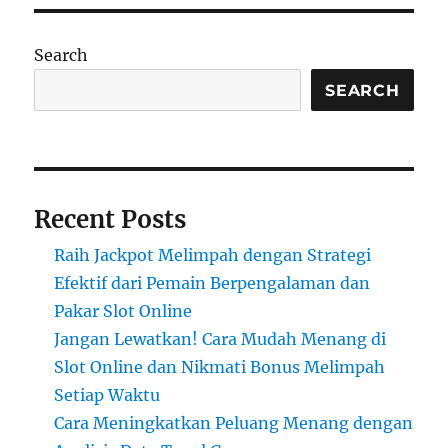
Search
SEARCH
Recent Posts
Raih Jackpot Melimpah dengan Strategi
Efektif dari Pemain Berpengalaman dan
Pakar Slot Online
Jangan Lewatkan! Cara Mudah Menang di
Slot Online dan Nikmati Bonus Melimpah
Setiap Waktu
Cara Meningkatkan Peluang Menang dengan