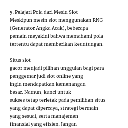
5. Pelajari Pola dari Mesin Slot
Meskipun mesin slot menggunakan RNG
(Generator Angka Acak), beberapa
pemain meyakini bahwa memahami pola
tertentu dapat memberikan keuntungan.
Situs slot
gacor menjadi pilihan unggulan bagi para
penggemar judi slot online yang
ingin mendapatkan kemenangan
besar. Namun, kunci untuk
sukses tetap terletak pada pemilihan situs
yang dapat dipercaya, strategi bermain
yang sesuai, serta manajemen
finansial yang efisien. Jangan