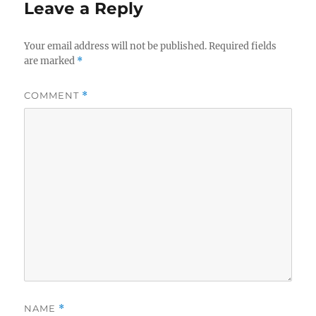
Leave a Reply
Your email address will not be published.
Required fields
are marked
*
COMMENT
*
NAME
*