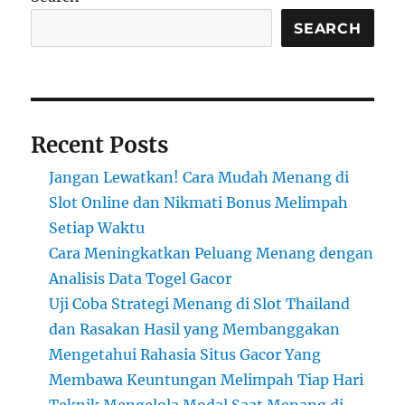
SEARCH
Recent Posts
Jangan Lewatkan! Cara Mudah Menang di
Slot Online dan Nikmati Bonus Melimpah
Setiap Waktu
Cara Meningkatkan Peluang Menang dengan
Analisis Data Togel Gacor
Uji Coba Strategi Menang di Slot Thailand
dan Rasakan Hasil yang Membanggakan
Mengetahui Rahasia Situs Gacor Yang
Membawa Keuntungan Melimpah Tiap Hari