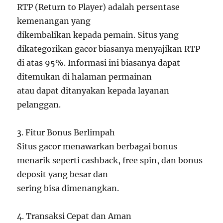
RTP (Return to Player) adalah persentase
kemenangan yang
dikembalikan kepada pemain. Situs yang
dikategorikan gacor biasanya menyajikan RTP
di atas 95%. Informasi ini biasanya dapat
ditemukan di halaman permainan
atau dapat ditanyakan kepada layanan
pelanggan.
3. Fitur Bonus Berlimpah
Situs gacor menawarkan berbagai bonus
menarik seperti cashback, free spin, dan bonus
deposit yang besar dan
sering bisa dimenangkan.
4. Transaksi Cepat dan Aman