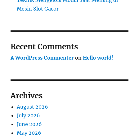
Teknik Mengelola Modal Saat Menang di
Mesin Slot Gacor
Recent Comments
A WordPress Commenter
on
Hello world!
Archives
August 2026
July 2026
June 2026
May 2026