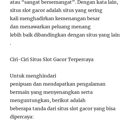
atau “sangat bersemangat”. Dengan kata lain,
situs slot gacor adalah situs yang sering
kali menghadirkan kemenangan besar
dan menawarkan peluang menang
lebih baik dibandingkan dengan situs yang lain
.
Ciri-Ciri Situs Slot Gacor Terpercaya
Untuk menghindari
penipuan dan mendapatkan pengalaman
bermain yang menyenangkan serta
menguntungkan, berikut adalah
beberapa tanda dari situs slot gacor yang bisa
dipercaya: