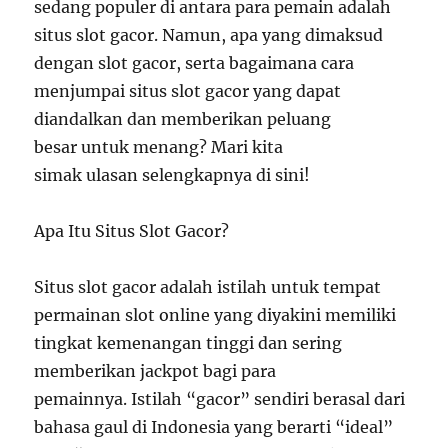
sedang populer di antara para pemain adalah
situs slot gacor. Namun, apa yang dimaksud
dengan slot gacor, serta bagaimana cara
menjumpai situs slot gacor yang dapat
diandalkan dan memberikan peluang
besar untuk menang? Mari kita
simak ulasan selengkapnya di sini!
Apa Itu Situs Slot Gacor?
Situs slot gacor adalah istilah untuk tempat
permainan slot online yang diyakini memiliki
tingkat kemenangan tinggi dan sering
memberikan jackpot bagi para
pemainnya. Istilah “gacor” sendiri berasal dari
bahasa gaul di Indonesia yang berarti “ideal”