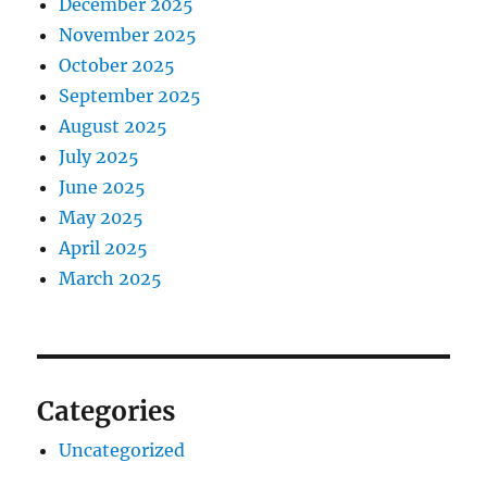
December 2025
November 2025
October 2025
September 2025
August 2025
July 2025
June 2025
May 2025
April 2025
March 2025
Categories
Uncategorized