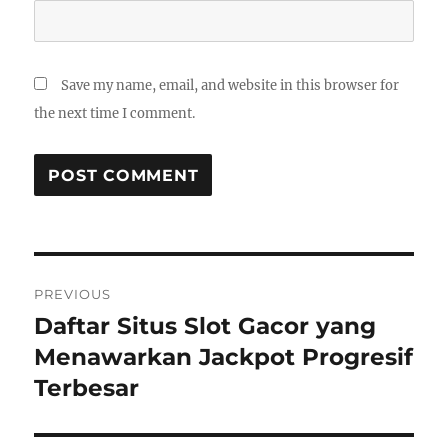
Save my name, email, and website in this browser for
the next time I comment.
Post
PREVIOUS
navigation
Daftar Situs Slot Gacor yang
Previous
post:
Menawarkan Jackpot Progresif
Terbesar