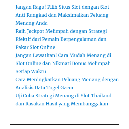
Jangan Ragu! Pilih Situs Slot dengan Slot
Anti Rungkad dan Maksimalkan Peluang
Menang Anda
Raih Jackpot Melimpah dengan Strategi
Efektif dari Pemain Berpengalaman dan
Pakar Slot Online
Jangan Lewatkan! Cara Mudah Menang di
Slot Online dan Nikmati Bonus Melimpah
Setiap Waktu
Cara Meningkatkan Peluang Menang dengan
Analisis Data Togel Gacor
Uji Coba Strategi Menang di Slot Thailand
dan Rasakan Hasil yang Membanggakan