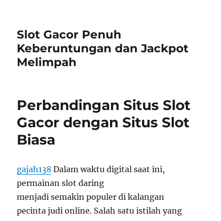
Slot Gacor Penuh
Keberuntungan dan Jackpot
Melimpah
Perbandingan Situs Slot
Gacor dengan Situs Slot
Biasa
gajah138
Dalam waktu digital saat ini,
permainan slot daring
menjadi semakin populer di kalangan
pecinta judi online. Salah satu istilah yang