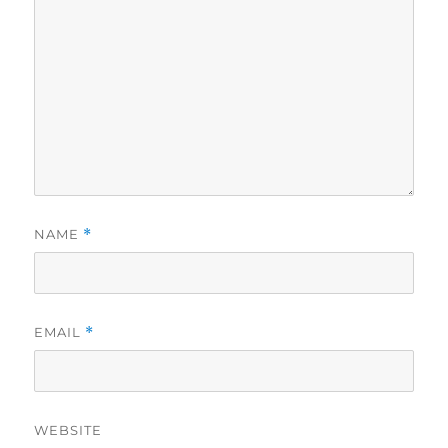
NAME
*
EMAIL
*
WEBSITE