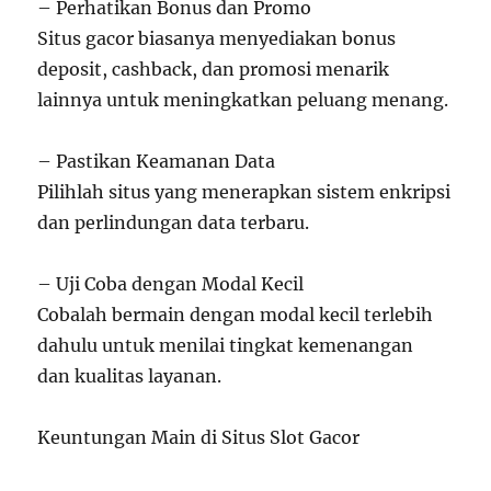
– Perhatikan Bonus dan Promo
Situs gacor biasanya menyediakan bonus
deposit, cashback, dan promosi menarik
lainnya untuk meningkatkan peluang menang.
– Pastikan Keamanan Data
Pilihlah situs yang menerapkan sistem enkripsi
dan perlindungan data terbaru.
– Uji Coba dengan Modal Kecil
Cobalah bermain dengan modal kecil terlebih
dahulu untuk menilai tingkat kemenangan
dan kualitas layanan.
Keuntungan Main di Situs Slot Gacor