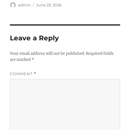
Author
Posted
admin
June 29, 2026
on
Leave a Reply
Your email address will not be published.
Required fields
are marked
*
COMMENT
*