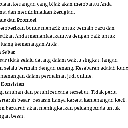
lolaan keuangan yang bijak akan membantu Anda
ama dan meminimalkan kerugian.
us dan Promosi
memberikan bonus menarik untuk pemain baru dan
astikan Anda memanfaatkannya dengan baik untuk
luang kemenangan Anda.
 Sabar
r tidak selalu datang dalam waktu singkat. Jangan
n selalu bermain dengan tenang. Kesabaran adalah kunc
emenangan dalam permainan judi online.
 Konsisten
i taruhan dan patuhi rencana tersebut. Tidak perlu
ertaruh besar-besaran hanya karena kemenangan kecil.
lam bertaruh akan meningkatkan peluang Anda untuk
gan besar.