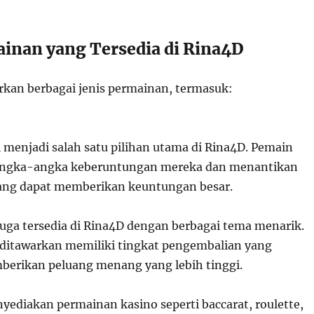
ainan yang Tersedia di Rina4D
an berbagai jenis permainan, termasuk:
 menjadi salah satu pilihan utama di Rina4D. Pemain
angka-angka keberuntungan mereka dan menantikan
yang dapat memberikan keuntungan besar.
juga tersedia di Rina4D dengan berbagai tema menarik.
 ditawarkan memiliki tingkat pengembalian yang
berikan peluang menang yang lebih tinggi.
yediakan permainan kasino seperti baccarat, roulette,