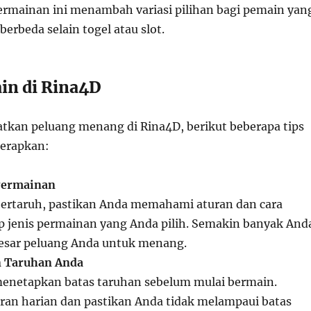
Permainan ini menambah variasi pilihan bagi pemain yan
berbeda selain togel atau slot.
in di Rina4D
kan peluang menang di Rina4D, berikut beberapa tips
terapkan:
 Permainan
ertaruh, pastikan Anda memahami aturan dan cara
ap jenis permainan yang Anda pilih. Semakin banyak And
esar peluang Anda untuk menang.
n Taruhan Anda
enetapkan batas taruhan sebelum mulai bermain.
an harian dan pastikan Anda tidak melampaui batas