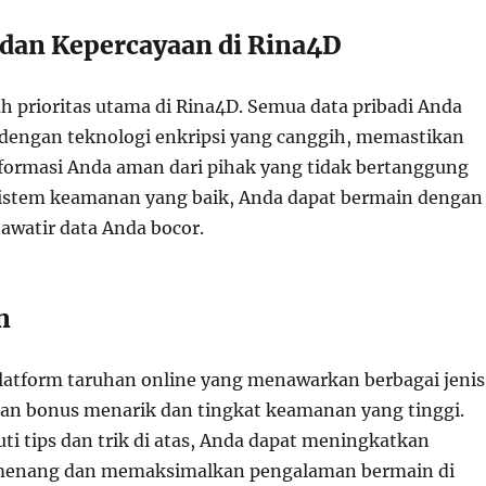
dan Kepercayaan di Rina4D
 prioritas utama di Rina4D. Semua data pribadi Anda
 dengan teknologi enkripsi yang canggih, memastikan
nformasi Anda aman dari pihak yang tidak bertanggung
istem keamanan yang baik, Anda dapat bermain dengan
awatir data Anda bocor.
n
latform taruhan online yang menawarkan berbagai jenis
n bonus menarik dan tingkat keamanan yang tinggi.
i tips dan trik di atas, Anda dapat meningkatkan
menang dan memaksimalkan pengalaman bermain di