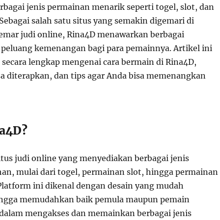
bagai jenis permainan menarik seperti togel, slot, dan
Sebagai salah satu situs yang semakin digemari di
mar judi online, Rina4D menawarkan berbagai
eluang kemenangan bagi para pemainnya. Artikel ini
ecara lengkap mengenai cara bermain di Rina4D,
isa diterapkan, dan tips agar Anda bisa memenangkan
na4D?
tus judi online yang menyediakan berbagai jenis
an, mulai dari togel, permainan slot, hingga permainan
 Platform ini dikenal dengan desain yang mudah
ingga memudahkan baik pemula maupun pemain
dalam mengakses dan memainkan berbagai jenis