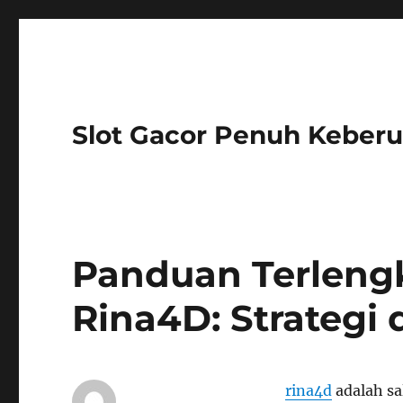
Slot Gacor Penuh Keber
Panduan Terleng
Rina4D: Strategi
rina4d
adalah sa