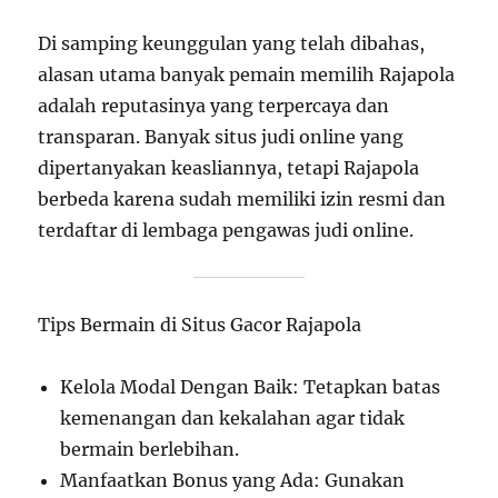
Di samping keunggulan yang telah dibahas,
alasan utama banyak pemain memilih Rajapola
adalah reputasinya yang terpercaya dan
transparan. Banyak situs judi online yang
dipertanyakan keasliannya, tetapi Rajapola
berbeda karena sudah memiliki izin resmi dan
terdaftar di lembaga pengawas judi online.
Tips Bermain di Situs Gacor Rajapola
Kelola Modal Dengan Baik: Tetapkan batas
kemenangan dan kekalahan agar tidak
bermain berlebihan.
Manfaatkan Bonus yang Ada: Gunakan