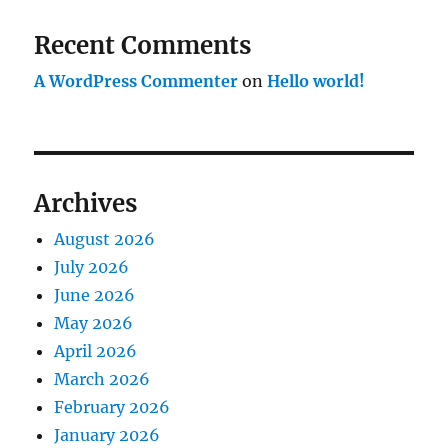
Recent Comments
A WordPress Commenter
on
Hello world!
Archives
August 2026
July 2026
June 2026
May 2026
April 2026
March 2026
February 2026
January 2026