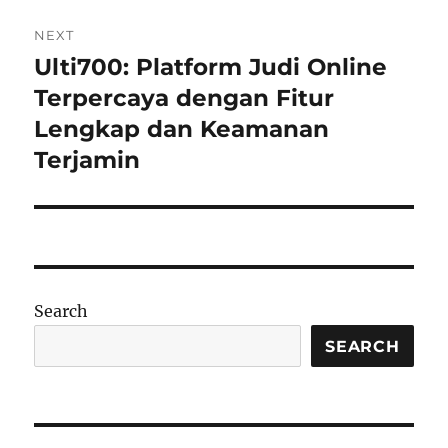
NEXT
Ulti700: Platform Judi Online
Next
post:
Terpercaya dengan Fitur
Lengkap dan Keamanan
Terjamin
Search
SEARCH