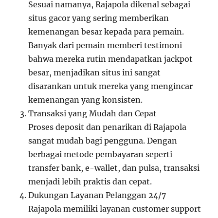
Sesuai namanya, Rajapola dikenal sebagai
situs gacor yang sering memberikan
kemenangan besar kepada para pemain.
Banyak dari pemain memberi testimoni
bahwa mereka rutin mendapatkan jackpot
besar, menjadikan situs ini sangat
disarankan untuk mereka yang mengincar
kemenangan yang konsisten.
Transaksi yang Mudah dan Cepat
Proses deposit dan penarikan di Rajapola
sangat mudah bagi pengguna. Dengan
berbagai metode pembayaran seperti
transfer bank, e-wallet, dan pulsa, transaksi
menjadi lebih praktis dan cepat.
Dukungan Layanan Pelanggan 24/7
Rajapola memiliki layanan customer support