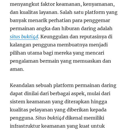
menyangkut faktor keamanan, kenyamanan,
dan kualitas layanan. Salah satu platform yang
banyak menarik perhatian para penggemar
permainan angka dan hiburan daring adalah
situs bukti4d
. Keunggulan dan reputasinya di
kalangan pengguna membuatnya menjadi
pilihan utama bagi mereka yang mencari
pengalaman bermain yang memuaskan dan
aman.
Keandalan sebuah platform permainan daring
dapat dinilai dari berbagai aspek, mulai dari
sistem keamanan yang diterapkan hingga
kualitas pelayanan yang diberikan kepada
pengguna.
Situs bukti4d
dikenal memiliki
infrastruktur keamanan yang kuat untuk