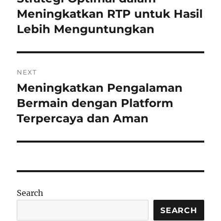
post:
Meningkatkan RTP untuk Hasil
Lebih Menguntungkan
NEXT
Meningkatkan Pengalaman
Next
post:
Bermain dengan Platform
Terpercaya dan Aman
Search
SEARCH