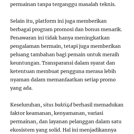
permainan tanpa terganggu masalah teknis.
Selain itu, platform ini juga memberikan
berbagai program promosi dan bonus menarik.
Penawaran ini tidak hanya meningkatkan
pengalaman bermain, tetapi juga memberikan
peluang tambahan bagi pemain untuk meraih
keuntungan. Transparansi dalam syarat dan
ketentuan membuat pengguna merasa lebih
nyaman dalam memanfaatkan setiap promo
yang ada.
Keseluruhan,
situs bukti4d
berhasil memadukan
faktor keamanan, kenyamanan, variasi
permainan, dan layanan pelanggan dalam satu
ekosistem yang solid. Hal ini menjadikannya