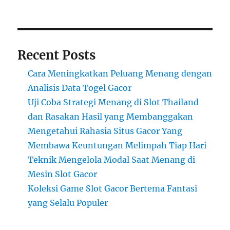
Recent Posts
Cara Meningkatkan Peluang Menang dengan
Analisis Data Togel Gacor
Uji Coba Strategi Menang di Slot Thailand
dan Rasakan Hasil yang Membanggakan
Mengetahui Rahasia Situs Gacor Yang
Membawa Keuntungan Melimpah Tiap Hari
Teknik Mengelola Modal Saat Menang di
Mesin Slot Gacor
Koleksi Game Slot Gacor Bertema Fantasi
yang Selalu Populer