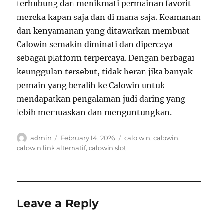
terhubung dan menikmati permainan favorit
mereka kapan saja dan di mana saja. Keamanan
dan kenyamanan yang ditawarkan membuat
Calowin semakin diminati dan dipercaya
sebagai platform terpercaya. Dengan berbagai
keunggulan tersebut, tidak heran jika banyak
pemain yang beralih ke Calowin untuk
mendapatkan pengalaman judi daring yang
lebih memuaskan dan menguntungkan.
Author
Posted
Tags
admin
February 14, 2026
calo win
,
calowin
,
on
calowin link alternatif
,
calowin slot
Leave a Reply