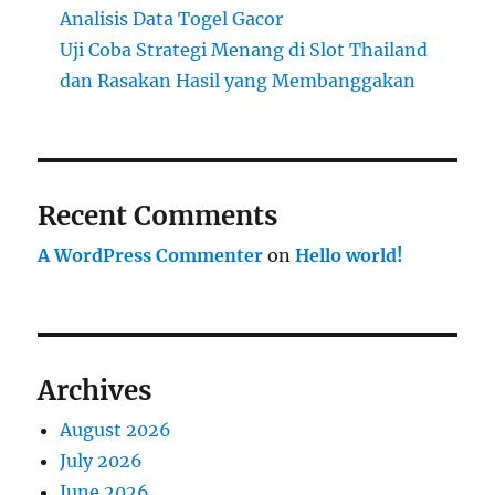
Analisis Data Togel Gacor
Uji Coba Strategi Menang di Slot Thailand
dan Rasakan Hasil yang Membanggakan
Recent Comments
A WordPress Commenter
on
Hello world!
Archives
August 2026
July 2026
June 2026