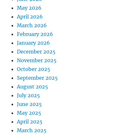
May 2026
April 2026
March 2026
February 2026
January 2026
December 2025
November 2025
October 2025
September 2025
August 2025
July 2025
June 2025
May 2025
April 2025
March 2025