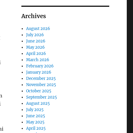
Archives
August 2026
July 2026
g
June 2026
May 2026
April 2026
March 2026
i
February 2026
January 2026
December 2025
November 2025
October 2025
n
September 2025
i
August 2025
July 2025
June 2025
May 2025
ni
April 2025