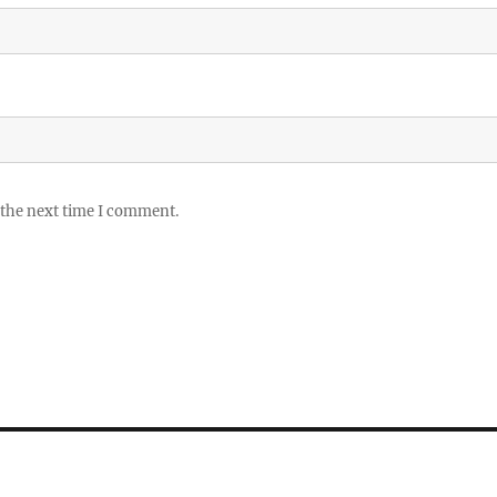
 the next time I comment.