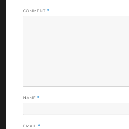
COMMENT
*
NAME
*
EMAIL
*