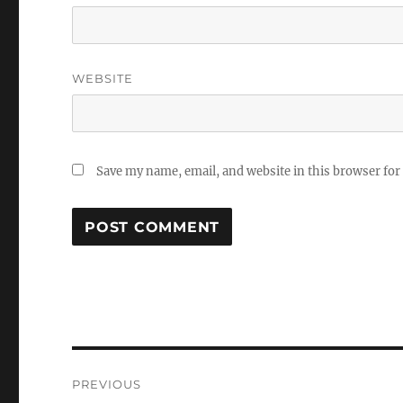
WEBSITE
Save my name, email, and website in this browser for
Post
PREVIOUS