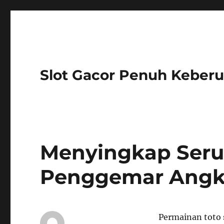
Slot Gacor Penuh Keber
Menyingkap Seru
Penggemar Ang
Permainan toto 