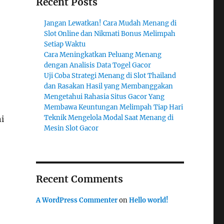
Recent Posts
Jangan Lewatkan! Cara Mudah Menang di
Slot Online dan Nikmati Bonus Melimpah
Setiap Waktu
Cara Meningkatkan Peluang Menang
dengan Analisis Data Togel Gacor
Uji Coba Strategi Menang di Slot Thailand
dan Rasakan Hasil yang Membanggakan
Mengetahui Rahasia Situs Gacor Yang
Membawa Keuntungan Melimpah Tiap Hari
Teknik Mengelola Modal Saat Menang di
i
Mesin Slot Gacor
Recent Comments
A WordPress Commenter
on
Hello world!