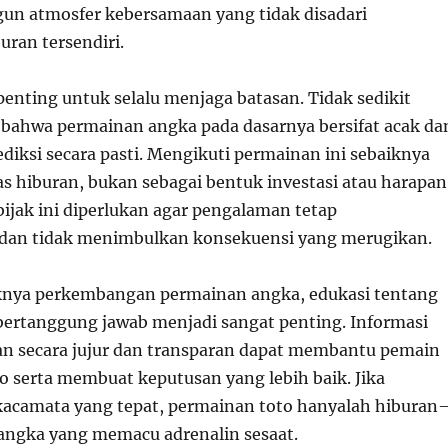
n atmosfer kebersamaan yang tidak disadari
ran tersendiri.
enting untuk selalu menjaga batasan. Tidak sedikit
 bahwa permainan angka pada dasarnya bersifat acak da
ediksi secara pasti. Mengikuti permainan ini sebaiknya
as hiburan, bukan sebagai bentuk investasi atau harapan
 bijak ini diperlukan agar pengalaman tetap
an tidak menimbulkan konsekuensi yang merugikan.
knya perkembangan permainan angka, edukasi tentang
bertanggung jawab menjadi sangat penting. Informasi
n secara jujur dan transparan dapat membantu pemain
 serta membuat keputusan yang lebih baik. Jika
kacamata yang tepat, permainan toto hanyalah hibura
 angka yang memacu adrenalin sesaat.