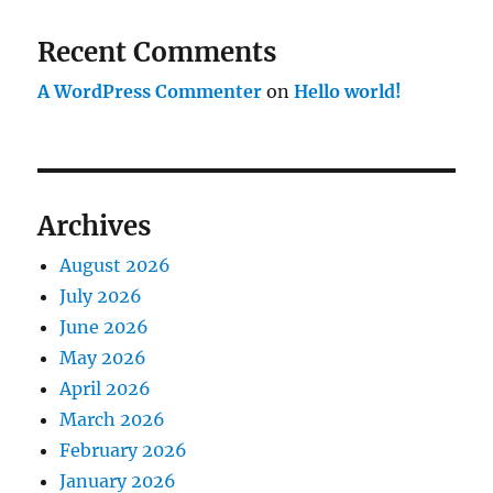
Recent Comments
A WordPress Commenter
on
Hello world!
Archives
August 2026
July 2026
June 2026
May 2026
April 2026
March 2026
February 2026
January 2026