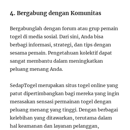
4.
Bergabung dengan Komunitas
Bergabunglah dengan forum atau grup pemain
togel di media sosial. Dari sini, Anda bisa
berbagi informasi, strategi, dan tips dengan
sesama pemain. Pengetahuan kolektif dapat
sangat membantu dalam meningkatkan
peluang menang Anda.
SedapTogel merupakan situs togel online yang
patut dipertimbangkan bagi mereka yang ingin
merasakan sensasi permainan togel dengan
peluang menang yang tinggi. Dengan berbagai
kelebihan yang ditawarkan, terutama dalam
hal keamanan dan layanan pelanggan,