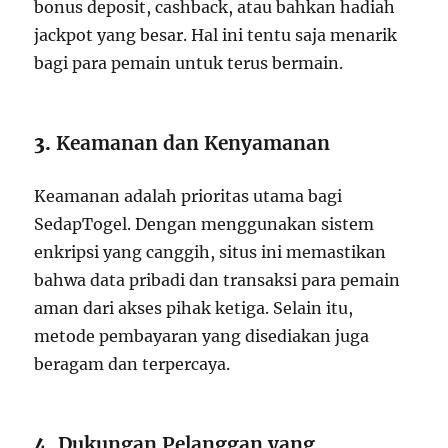
bonus deposit, cashback, atau bahkan hadiah
jackpot yang besar. Hal ini tentu saja menarik
bagi para pemain untuk terus bermain.
3.
Keamanan dan Kenyamanan
Keamanan adalah prioritas utama bagi
SedapTogel. Dengan menggunakan sistem
enkripsi yang canggih, situs ini memastikan
bahwa data pribadi dan transaksi para pemain
aman dari akses pihak ketiga. Selain itu,
metode pembayaran yang disediakan juga
beragam dan terpercaya.
4.
Dukungan Pelanggan yang