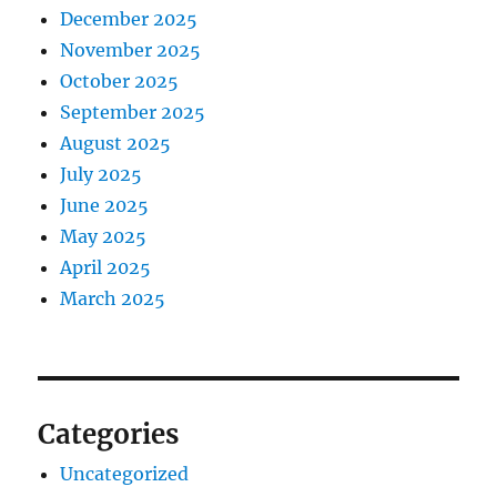
December 2025
November 2025
October 2025
September 2025
August 2025
July 2025
June 2025
May 2025
April 2025
March 2025
Categories
Uncategorized