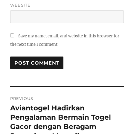
WEBSITE
Save my name, email, and website in this browser for
the next time I comment.
Post
PREVIOUS
navigation
Aviantogel Hadirkan
Previous
post:
Pengalaman Bermain Togel
Gacor dengan Beragam