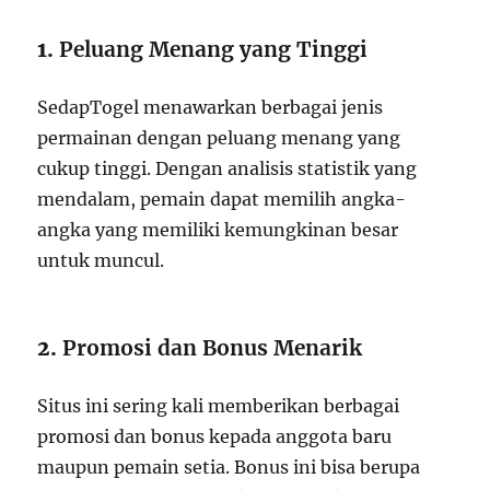
1.
Peluang Menang yang Tinggi
SedapTogel menawarkan berbagai jenis
permainan dengan peluang menang yang
cukup tinggi. Dengan analisis statistik yang
mendalam, pemain dapat memilih angka-
angka yang memiliki kemungkinan besar
untuk muncul.
2.
Promosi dan Bonus Menarik
Situs ini sering kali memberikan berbagai
promosi dan bonus kepada anggota baru
maupun pemain setia. Bonus ini bisa berupa