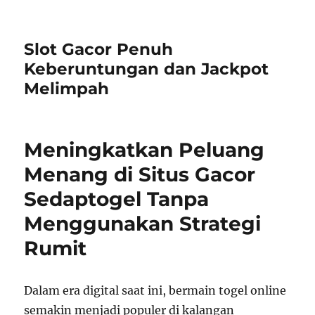
Slot Gacor Penuh
Keberuntungan dan Jackpot
Melimpah
Meningkatkan Peluang
Menang di Situs Gacor
Sedaptogel Tanpa
Menggunakan Strategi
Rumit
Dalam era digital saat ini, bermain togel online
semakin menjadi populer di kalangan