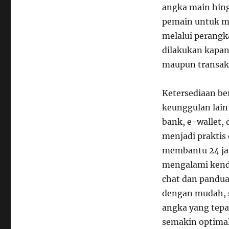
angka main hing
pemain untuk m
melalui perangka
dilakukan kapan
maupun transak
Ketersediaan b
keunggulan lain 
bank, e-wallet,
menjadi praktis
membantu 24 j
mengalami kenda
chat dan pandu
dengan mudah, s
angka yang tepa
semakin optima