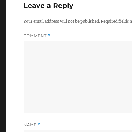
Leave a Reply
Your email address will not be published.
Required fields
COMMENT
*
NAME
*