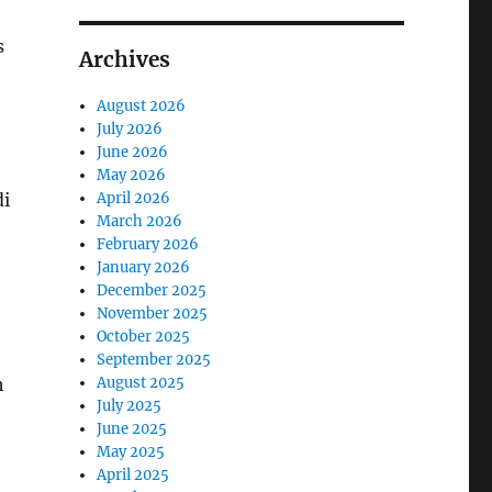
s
Archives
August 2026
July 2026
June 2026
May 2026
di
April 2026
March 2026
February 2026
January 2026
December 2025
November 2025
October 2025
September 2025
h
August 2025
July 2025
June 2025
May 2025
April 2025