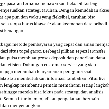
ga pasaran ternama menawarkan fleksibilitas bagi
enyesuaikan strategi taruhan. Dengan kemudahan akse
t apa pun dan waktu yang fleksibel, taruhan bisa
 saja tanpa harus khawatir akan keamanan data pribadi
si keuangan.
erbagai metode pembayaran yang cepat dan aman menja
dari situs togel gacor. Berbagai pilihan seperti transfer
 dan pulsa membuat proses deposit dan penarikan dana
 dan efisien. Dukungan customer service yang siap
am juga menambah kenyamanan pengguna saat
la atau membutuhkan informasi tambahan. Fitur live
an lengkap membantu pemain memahami setiap langka
ehingga mereka bisa fokus pada strategi dan analisis
t. Semua fitur ini menjadikan pengalaman bermain
l dan menyenangkan.