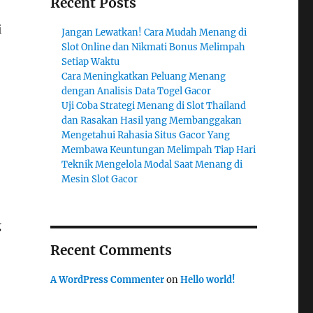
Recent Posts
i
Jangan Lewatkan! Cara Mudah Menang di
Slot Online dan Nikmati Bonus Melimpah
Setiap Waktu
Cara Meningkatkan Peluang Menang
dengan Analisis Data Togel Gacor
Uji Coba Strategi Menang di Slot Thailand
dan Rasakan Hasil yang Membanggakan
Mengetahui Rahasia Situs Gacor Yang
Membawa Keuntungan Melimpah Tiap Hari
Teknik Mengelola Modal Saat Menang di
Mesin Slot Gacor
g
Recent Comments
A WordPress Commenter
on
Hello world!