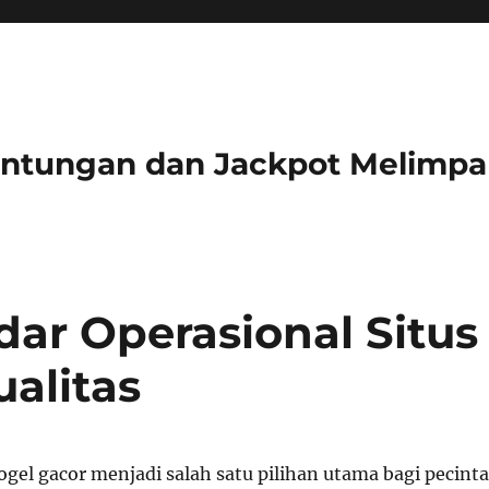
untungan dan Jackpot Melimp
ar Operasional Situs
alitas
ogel gacor menjadi salah satu pilihan utama bagi pecinta