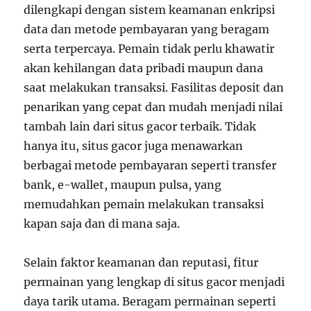
dilengkapi dengan sistem keamanan enkripsi
data dan metode pembayaran yang beragam
serta terpercaya. Pemain tidak perlu khawatir
akan kehilangan data pribadi maupun dana
saat melakukan transaksi. Fasilitas deposit dan
penarikan yang cepat dan mudah menjadi nilai
tambah lain dari situs gacor terbaik. Tidak
hanya itu, situs gacor juga menawarkan
berbagai metode pembayaran seperti transfer
bank, e-wallet, maupun pulsa, yang
memudahkan pemain melakukan transaksi
kapan saja dan di mana saja.
Selain faktor keamanan dan reputasi, fitur
permainan yang lengkap di situs gacor menjadi
daya tarik utama. Beragam permainan seperti