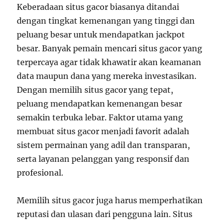
Keberadaan situs gacor biasanya ditandai
dengan tingkat kemenangan yang tinggi dan
peluang besar untuk mendapatkan jackpot
besar. Banyak pemain mencari situs gacor yang
terpercaya agar tidak khawatir akan keamanan
data maupun dana yang mereka investasikan.
Dengan memilih situs gacor yang tepat,
peluang mendapatkan kemenangan besar
semakin terbuka lebar. Faktor utama yang
membuat situs gacor menjadi favorit adalah
sistem permainan yang adil dan transparan,
serta layanan pelanggan yang responsif dan
profesional.
Memilih situs gacor juga harus memperhatikan
reputasi dan ulasan dari pengguna lain. Situs