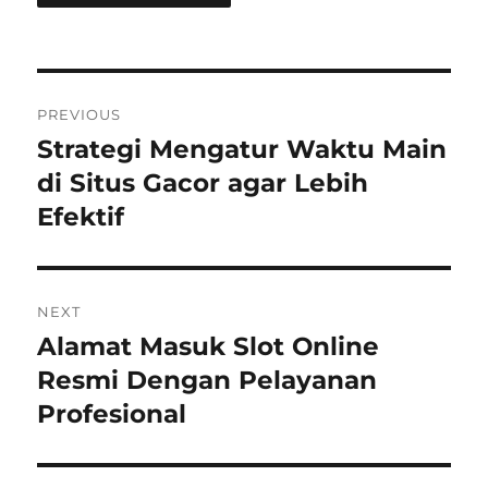
Post
PREVIOUS
navigation
Strategi Mengatur Waktu Main
Previous
post:
di Situs Gacor agar Lebih
Efektif
NEXT
Alamat Masuk Slot Online
Next
post:
Resmi Dengan Pelayanan
Profesional