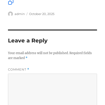
Author
Posted
admin
October 20, 2025
on
Leave a Reply
Your email address will not be published.
Required fields
are marked
*
COMMENT
*