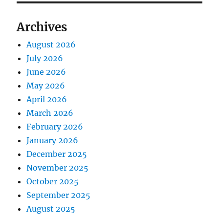
Archives
August 2026
July 2026
June 2026
May 2026
April 2026
March 2026
February 2026
January 2026
December 2025
November 2025
October 2025
September 2025
August 2025