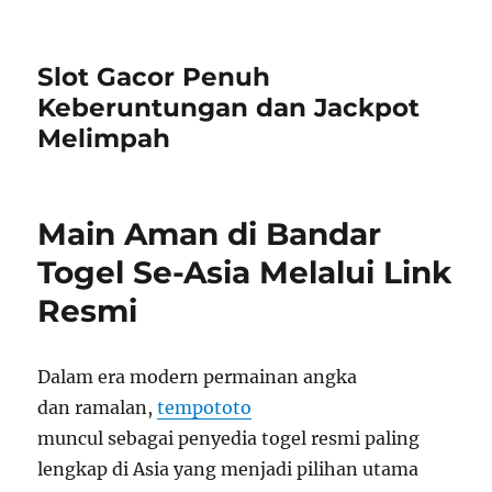
Slot Gacor Penuh
Keberuntungan dan Jackpot
Melimpah
Main Aman di Bandar
Togel Se-Asia Melalui Link
Resmi
Dalam era modern permainan angka
dan ramalan,
tempototo
muncul sebagai penyedia togel resmi paling
lengkap di Asia yang menjadi pilihan utama