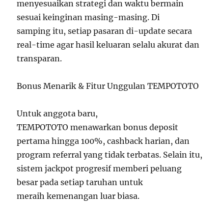
menyesuaikan strategi dan waktu bermain
sesuai keinginan masing-masing. Di
samping itu, setiap pasaran di-update secara
real-time agar hasil keluaran selalu akurat dan
transparan.
Bonus Menarik & Fitur Unggulan TEMPOTOTO
Untuk anggota baru,
TEMPOTOTO menawarkan bonus deposit
pertama hingga 100%, cashback harian, dan
program referral yang tidak terbatas. Selain itu,
sistem jackpot progresif memberi peluang
besar pada setiap taruhan untuk
meraih kemenangan luar biasa.