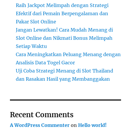
Raih Jackpot Melimpah dengan Strategi
Efektif dari Pemain Berpengalaman dan
Pakar Slot Online
Jangan Lewatkan! Cara Mudah Menang di
Slot Online dan Nikmati Bonus Melimpah
Setiap Waktu
Cara Meningkatkan Peluang Menang dengan
Analisis Data Togel Gacor
Uji Coba Strategi Menang di Slot Thailand
dan Rasakan Hasil yang Membanggakan
Recent Comments
A WordPress Commenter
on
Hello world!