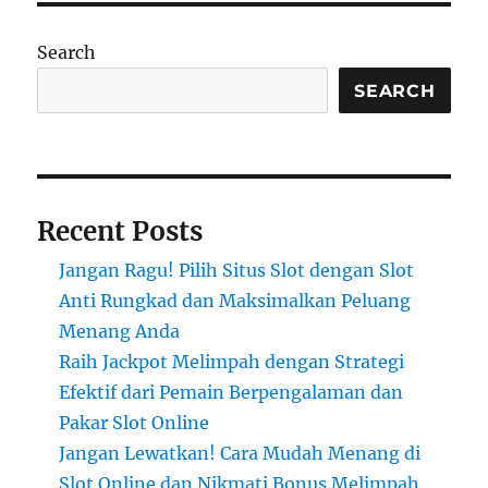
Search
SEARCH
Recent Posts
Jangan Ragu! Pilih Situs Slot dengan Slot
Anti Rungkad dan Maksimalkan Peluang
Menang Anda
Raih Jackpot Melimpah dengan Strategi
Efektif dari Pemain Berpengalaman dan
Pakar Slot Online
Jangan Lewatkan! Cara Mudah Menang di
Slot Online dan Nikmati Bonus Melimpah