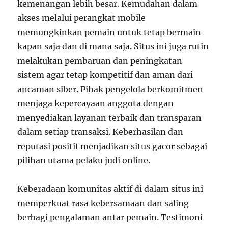
kemenangan lebih besar. Kemudahan dalam
akses melalui perangkat mobile
memungkinkan pemain untuk tetap bermain
kapan saja dan di mana saja. Situs ini juga rutin
melakukan pembaruan dan peningkatan
sistem agar tetap kompetitif dan aman dari
ancaman siber. Pihak pengelola berkomitmen
menjaga kepercayaan anggota dengan
menyediakan layanan terbaik dan transparan
dalam setiap transaksi. Keberhasilan dan
reputasi positif menjadikan situs gacor sebagai
pilihan utama pelaku judi online.
Keberadaan komunitas aktif di dalam situs ini
memperkuat rasa kebersamaan dan saling
berbagi pengalaman antar pemain. Testimoni