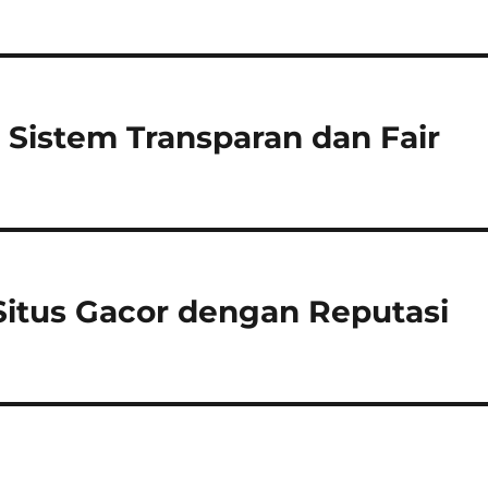
 Sistem Transparan dan Fair
itus Gacor dengan Reputasi