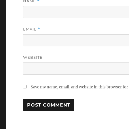
NAME
*
EMAIL
*
WEBSITE
Save my name, email, and website in this browser for