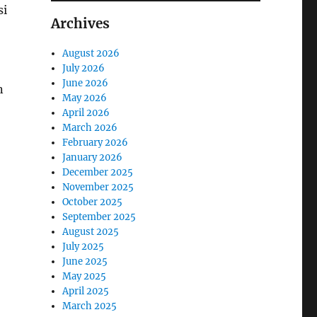
si
Archives
August 2026
July 2026
June 2026
n
May 2026
April 2026
March 2026
February 2026
January 2026
December 2025
November 2025
October 2025
September 2025
August 2025
July 2025
June 2025
May 2025
April 2025
March 2025