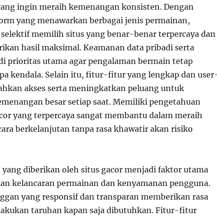
yang ingin meraih kemenangan konsisten. Dengan
orm yang menawarkan berbagai jenis permainan,
selektif memilih situs yang benar-benar terpercaya dan
ikan hasil maksimal. Keamanan data pribadi serta
di prioritas utama agar pengalaman bermain tetap
 kendala. Selain itu, fitur-fitur yang lengkap dan user
ahkan akses serta meningkatkan peluang untuk
menangan besar setiap saat. Memiliki pengetahuan
acor yang terpercaya sangat membantu dalam meraih
ra berkelanjutan tanpa rasa khawatir akan risiko
 yang diberikan oleh situs gacor menjadi faktor utama
an kelancaran permainan dan kenyamanan pengguna.
ggan yang responsif dan transparan memberikan rasa
kukan taruhan kapan saja dibutuhkan. Fitur-fitur