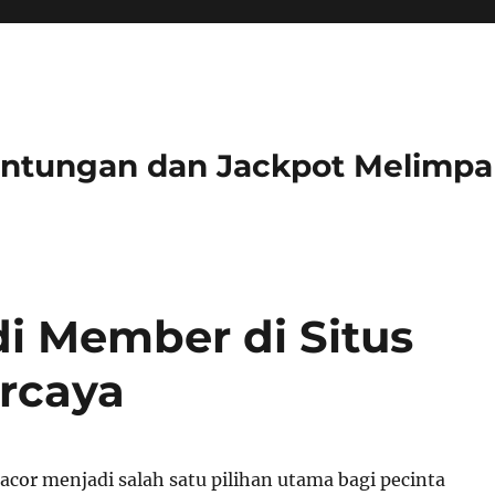
untungan dan Jackpot Melimp
i Member di Situs
rcaya
acor menjadi salah satu pilihan utama bagi pecinta