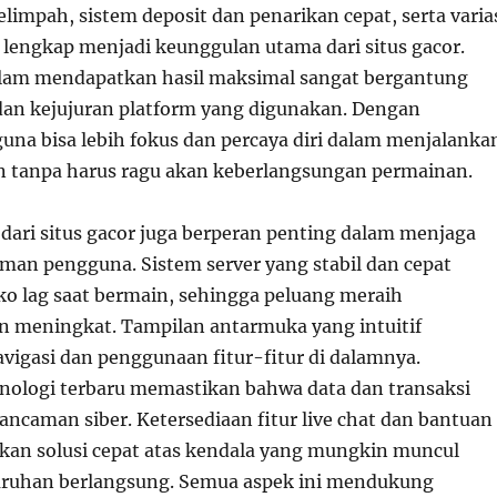
limpah, sistem deposit dan penarikan cepat, serta varia
lengkap menjadi keunggulan utama dari situs gacor.
alam mendapatkan hasil maksimal sangat bergantung
 dan kejujuran platform yang digunakan. Dengan
una bisa lebih fokus dan percaya diri dalam menjalanka
an tanpa harus ragu akan keberlangsungan permainan.
 dari situs gacor juga berperan penting dalam menjaga
aman pengguna. Sistem server yang stabil dan cepat
ko lag saat bermain, sehingga peluang meraih
 meningkat. Tampilan antarmuka yang intuitif
gasi dan penggunaan fitur-fitur di dalamnya.
ologi terbaru memastikan bahwa data dan transaksi
ancaman siber. Ketersediaan fitur live chat dan bantuan
an solusi cepat atas kendala yang mungkin muncul
aruhan berlangsung. Semua aspek ini mendukung