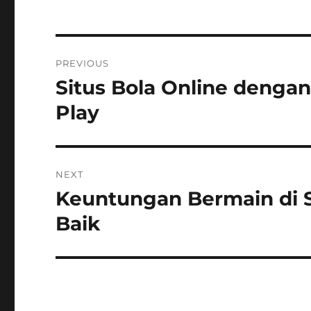
Post
PREVIOUS
navigation
Situs Bola Online dengan
Previous
post:
Play
NEXT
Keuntungan Bermain di S
Next
post:
Baik