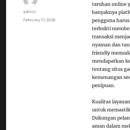
taruhan online 
Author
admin
banyaknya platf
Posted
February 17, 2026
pengguna harus 
on
terbukti member
transaksi menja
nyaman dan tanpa
friendly memud
mendapatkan ke
tentang situs g
kemenangan seca
penipuan.
Kualitas layanan
untuk memastik
Dukungan pelan
aman dalam mela