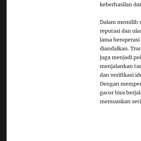
keberhasilan da
Dalam memilih s
reputasi dan ula
lama beroperasi
diandalkan. Tra
juga menjadi po
menjalankan taru
dan verifikasi 
Dengan memperha
gacor bisa berj
memuaskan setia