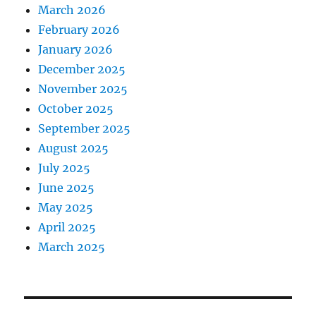
March 2026
February 2026
January 2026
December 2025
November 2025
October 2025
September 2025
August 2025
July 2025
June 2025
May 2025
April 2025
March 2025