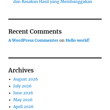
dan Rasakan Hasil yang Membanggakan
Recent Comments
A WordPress Commenter
on
Hello world!
Archives
August 2026
July 2026
June 2026
May 2026
April 2026