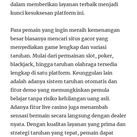
dalam memberikan layanan terbaik menjadi
kunci kesuksesan platform ini.
Para pemain yang ingin meraih kemenangan
besar biasanya mencari situs gacor yang
menyediakan game lengkap dan variasi
taruhan. Mulai dari permainan slot, poker,
blackjack, hingga taruhan olahraga tersedia
lengkap di satu platform. Keunggulan lain
adalah adanya sistem taruhan otomatis dan
fitur demo yang memungkinkan pemula
belajar tanpa risiko kehilangan uang asli.
Adanya fitur live casino juga menambah
sensasi bermain secara langsung dengan dealer
nyata. Dengan kualitas layanan yang prima dan
strategi taruhan yang tepat, pemain dapat