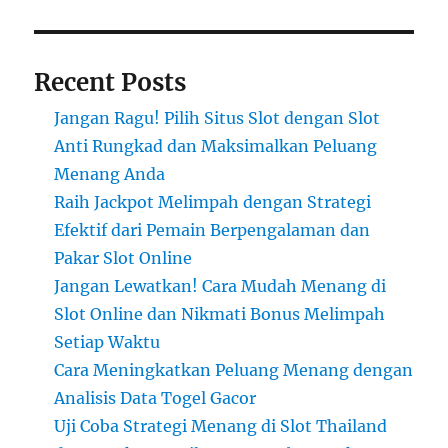
Recent Posts
Jangan Ragu! Pilih Situs Slot dengan Slot
Anti Rungkad dan Maksimalkan Peluang
Menang Anda
Raih Jackpot Melimpah dengan Strategi
Efektif dari Pemain Berpengalaman dan
Pakar Slot Online
Jangan Lewatkan! Cara Mudah Menang di
Slot Online dan Nikmati Bonus Melimpah
Setiap Waktu
Cara Meningkatkan Peluang Menang dengan
Analisis Data Togel Gacor
Uji Coba Strategi Menang di Slot Thailand