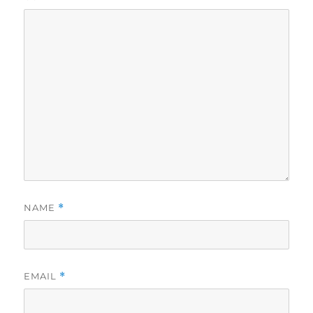
NAME
*
EMAIL
*