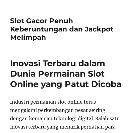
Slot Gacor Penuh
Keberuntungan dan Jackpot
Melimpah
Inovasi Terbaru dalam
Dunia Permainan Slot
Online yang Patut Dicoba
Industri permainan slot online terus
mengalami perkembangan pesat seiring
dengan kemajuan teknologi digital. Salah satu
inovasi terbaru yang menarik perhatian para