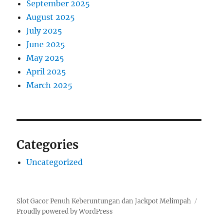
September 2025
August 2025
July 2025
June 2025
May 2025
April 2025
March 2025
Categories
Uncategorized
Slot Gacor Penuh Keberuntungan dan Jackpot Melimpah
Proudly powered by WordPress