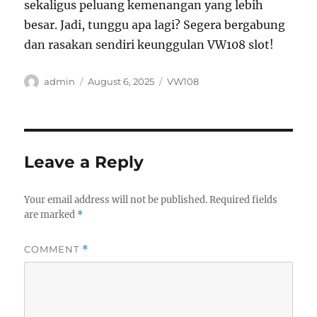
sekaligus peluang kemenangan yang lebih
besar. Jadi, tunggu apa lagi? Segera bergabung
dan rasakan sendiri keunggulan VW108 slot!
Author
Posted
Tags
admin
August 6, 2025
VW108
on
Leave a Reply
Your email address will not be published.
Required fields
are marked
*
COMMENT
*