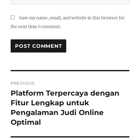
Save my name, email, and website in this browser for
the next time I comment.
Post
PREVIOUS
navigation
Platform Terpercaya dengan
Previous
post:
Fitur Lengkap untuk
Pengalaman Judi Online
Optimal