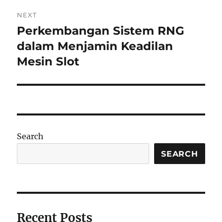
NEXT
Perkembangan Sistem RNG
Next
post:
dalam Menjamin Keadilan
Mesin Slot
Search
SEARCH
Recent Posts