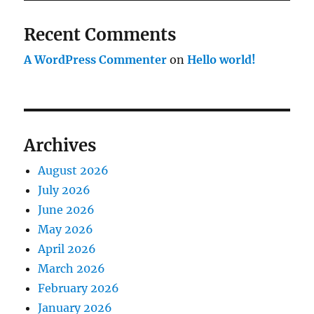
Recent Comments
A WordPress Commenter
on
Hello world!
Archives
August 2026
July 2026
June 2026
May 2026
April 2026
March 2026
February 2026
January 2026