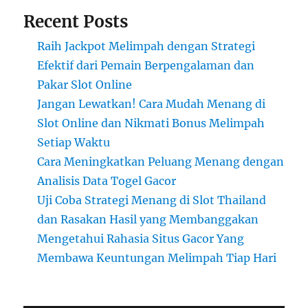
Recent Posts
Raih Jackpot Melimpah dengan Strategi
Efektif dari Pemain Berpengalaman dan
Pakar Slot Online
Jangan Lewatkan! Cara Mudah Menang di
Slot Online dan Nikmati Bonus Melimpah
Setiap Waktu
Cara Meningkatkan Peluang Menang dengan
Analisis Data Togel Gacor
Uji Coba Strategi Menang di Slot Thailand
dan Rasakan Hasil yang Membanggakan
Mengetahui Rahasia Situs Gacor Yang
Membawa Keuntungan Melimpah Tiap Hari