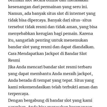
bermain slot secara online dan merasakan
kesenangan dari permainan yang seru ini.
Namun, ada banyak situs slot di internet yang
tidak bisa dipercaya. Banyak dari situs-situs
tersebut tidak resmi dan tidak aman, yang bisa
menyebabkan kerugian bagi pemain. Karena
itu, sangatlah penting untuk menemukan
bandar slot yang resmi dan dapat diandalkan.
Cara Mendapatkan Jackpot di Bandar Slot
Resmi
Jika Anda mencari bandar slot resmi terbaru
yang dapat membantu Anda meraih jackpot,
Anda berada di tempat yang tepat. Situs yang
kami rekomendasikan telah terbukti aman dan
terpercaya.
Dengan bergabung di bandar slot yang kami