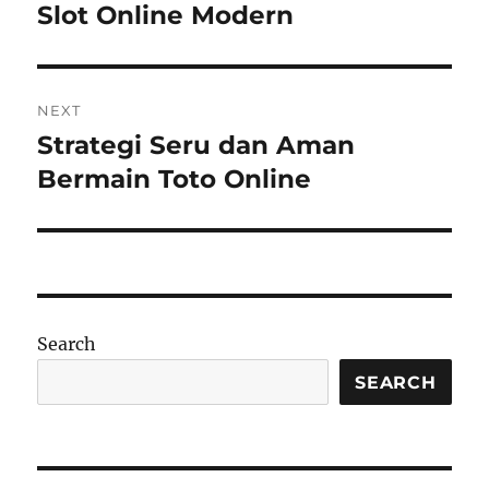
post:
Slot Online Modern
NEXT
Strategi Seru dan Aman
Next
post:
Bermain Toto Online
Search
SEARCH