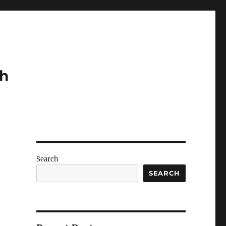
ah
Search
SEARCH