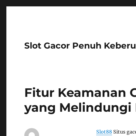
Slot Gacor Penuh Keber
Fitur Keamanan G
yang Melindungi 
Slot88
Situs gac