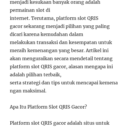
menjadi kesukaan banyak orang adalah
permainan slot di
internet. Terutama, platform slot QRIS
gacor sekarang menjadi pilihan yang paling
dicari karena kemudahan dalam
melakukan transaksi dan kesempatan untuk
meraih kemenangan yang besar. Artikel ini
akan menguraikan secara mendetail tentang
platform slot QRIS gacor, alasan mengapa ini
adalah pilihan terbaik,
serta strategi dan tips untuk mencapai kemena
ngan maksimal.
Apa Itu Platform Slot QRIS Gacor?
Platform slot QRIS gacor adalah situs untuk