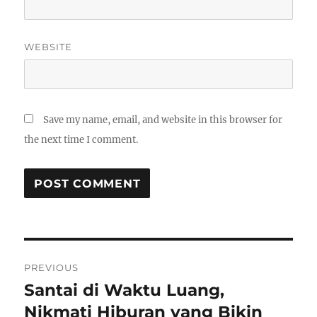
WEBSITE
Save my name, email, and website in this browser for
the next time I comment.
Post
PREVIOUS
navigation
Santai di Waktu Luang,
Previous
post:
Nikmati Hiburan yang Bikin