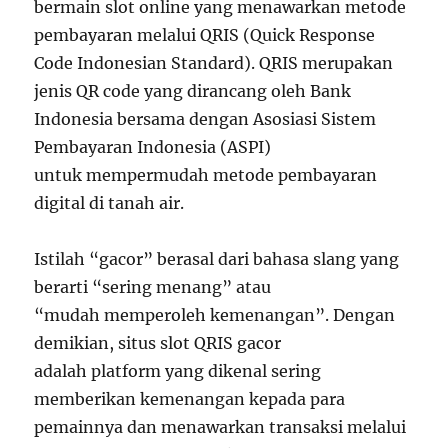
bermain slot online yang menawarkan metode
pembayaran melalui QRIS (Quick Response
Code Indonesian Standard). QRIS merupakan
jenis QR code yang dirancang oleh Bank
Indonesia bersama dengan Asosiasi Sistem
Pembayaran Indonesia (ASPI)
untuk mempermudah metode pembayaran
digital di tanah air.
Istilah “gacor” berasal dari bahasa slang yang
berarti “sering menang” atau
“mudah memperoleh kemenangan”. Dengan
demikian, situs slot QRIS gacor
adalah platform yang dikenal sering
memberikan kemenangan kepada para
pemainnya dan menawarkan transaksi melalui