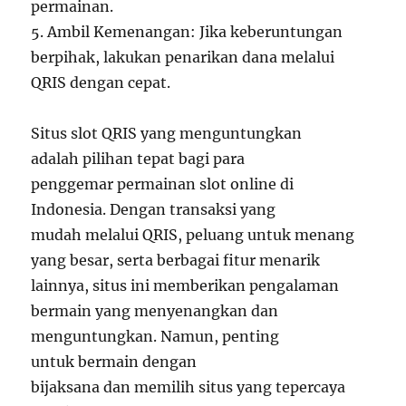
permainan.
5. Ambil Kemenangan: Jika keberuntungan
berpihak, lakukan penarikan dana melalui
QRIS dengan cepat.
Situs slot QRIS yang menguntungkan
adalah pilihan tepat bagi para
penggemar permainan slot online di
Indonesia. Dengan transaksi yang
mudah melalui QRIS, peluang untuk menang
yang besar, serta berbagai fitur menarik
lainnya, situs ini memberikan pengalaman
bermain yang menyenangkan dan
menguntungkan. Namun, penting
untuk bermain dengan
bijaksana dan memilih situs yang tepercaya