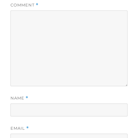
COMMENT
*
NAME
*
EMAIL
*