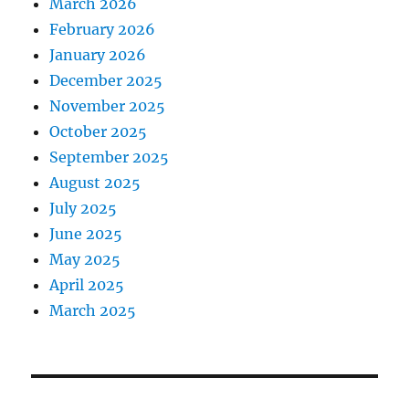
March 2026
February 2026
January 2026
December 2025
November 2025
October 2025
September 2025
August 2025
July 2025
June 2025
May 2025
April 2025
March 2025