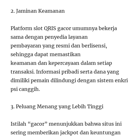
2. Jaminan Keamanan
Platform slot QRIS gacor umumnya bekerja
sama dengan penyedia layanan
pembayaran yang resmi dan berlisensi,
sehingga dapat memastikan
keamanan dan kepercayaan dalam setiap
transaksi. Informasi pribadi serta dana yang
dimiliki pemain dilindungi dengan sistem enkri
psi canggih.
3. Peluang Menang yang Lebih Tinggi
Istilah “gacor” menunjukkan bahwa situs ini
sering memberikan jackpot dan keuntungan