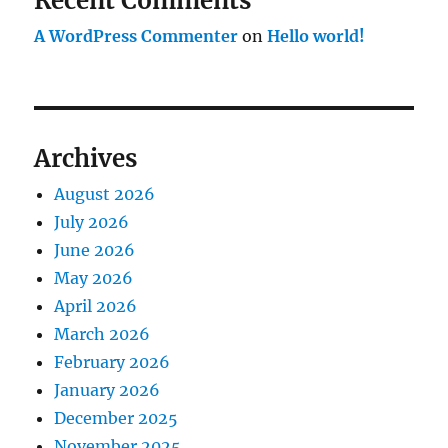
Recent Comments
A WordPress Commenter
on
Hello world!
Archives
August 2026
July 2026
June 2026
May 2026
April 2026
March 2026
February 2026
January 2026
December 2025
November 2025