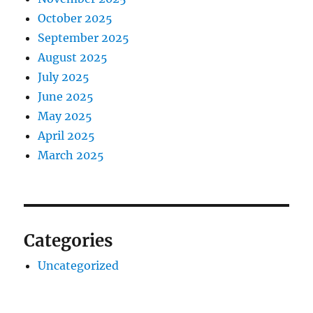
October 2025
September 2025
August 2025
July 2025
June 2025
May 2025
April 2025
March 2025
Categories
Uncategorized