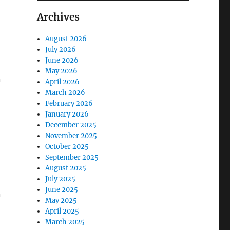
Archives
August 2026
July 2026
June 2026
May 2026
n
April 2026
March 2026
February 2026
January 2026
December 2025
November 2025
October 2025
September 2025
August 2025
July 2025
June 2025
n
May 2025
April 2025
March 2025