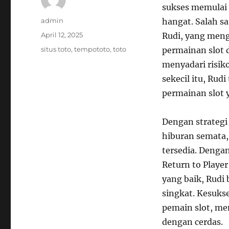
sukses memulai 
Author
admin
hangat. Salah s
Posted
April 12, 2025
Rudi, yang men
on
Tags
situs toto
,
tempototo
,
toto
permainan slot 
menyadari risik
sekecil itu, Rud
permainan slot y
Dengan strategi
hiburan semata,
tersedia. Denga
Return to Playe
yang baik, Rudi
singkat. Kesuks
pemain slot, me
dengan cerdas.