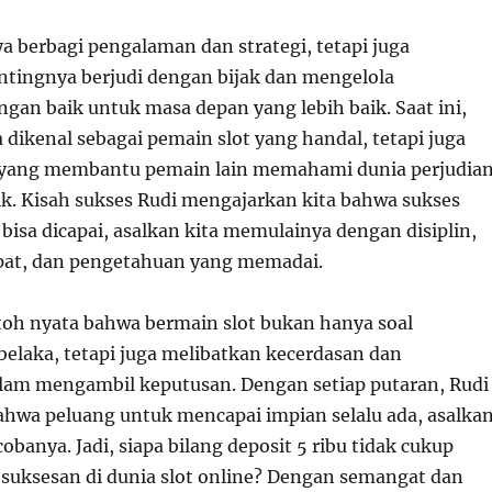
a berbagi pengalaman dan strategi, tetapi juga
tingnya berjudi dengan bijak dan mengelola
an baik untuk masa depan yang lebih baik. Saat ini,
 dikenal sebagai pemain slot yang handal, tetapi juga
 yang membantu pemain lain memahami dunia perjudia
ik. Kisah sukses Rudi mengajarkan kita bahwa sukses
bisa dicapai, asalkan kita memulainya dengan disiplin,
epat, dan pengetahuan yang memadai.
toh nyata bahwa bermain slot bukan hanya soal
elaka, tetapi juga melibatkan kecerdasan dan
am mengambil keputusan. Dengan setiap putaran, Rudi
wa peluang untuk mencapai impian selalu ada, asalka
obanya. Jadi, siapa bilang deposit 5 ribu tidak cukup
suksesan di dunia slot online? Dengan semangat dan