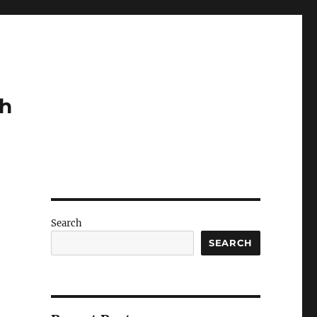
ah
Search
SEARCH