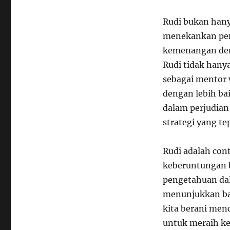
Rudi bukan hany
menekankan pen
kemenangan deng
Rudi tidak hanya
sebagai mentor
dengan lebih ba
dalam perjudian 
strategi yang t
Rudi adalah con
keberuntungan b
pengetahuan dal
menunjukkan bah
kita berani menc
untuk meraih ke