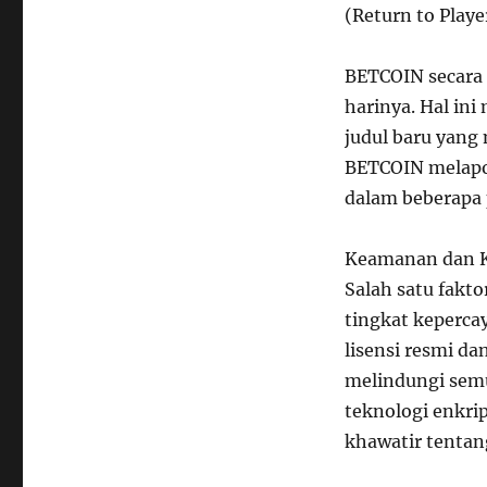
(Return to Play
BETCOIN secara 
harinya. Hal in
judul baru yang
BETCOIN melapo
dalam beberapa 
Keamanan dan K
Salah satu fakt
tingkat kepercay
lisensi resmi 
melindungi semu
teknologi enkri
khawatir tentan