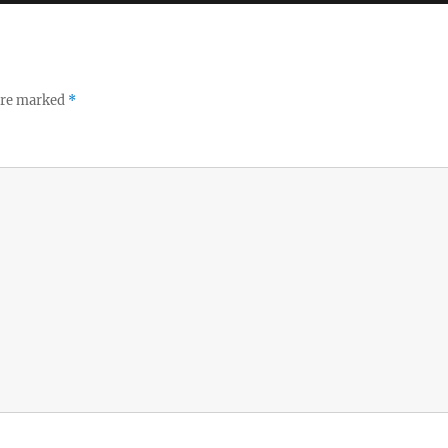
 are marked
*