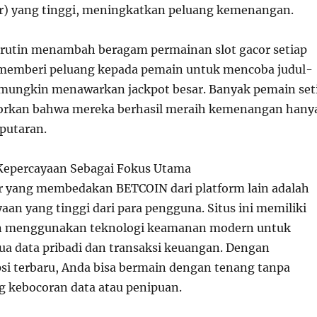
er) yang tinggi, meningkatkan peluang kemenangan.
rutin menambah beragam permainan slot gacor setiap
i memberi peluang kepada pemain untuk mencoba judul-
 mungkin menawarkan jackpot besar. Banyak pemain set
rkan bahwa mereka berhasil meraih kemenangan hany
putaran.
epercayaan Sebagai Fokus Utama
or yang membedakan BETCOIN dari platform lain adalah
aan yang tinggi dari para pengguna. Situs ini memiliki
dan menggunakan teknologi keamanan modern untuk
a data pribadi dan transaksi keuangan. Dengan
psi terbaru, Anda bisa bermain dengan tenang tanpa
g kebocoran data atau penipuan.