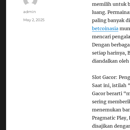
memilih untuk b
Author
admin
luang. Permainan
Posted
May 2, 2025
paling banyak di
on
betcoinasia
munc
mencari pengal
Dengan berbaga
setiap harinya, 
diandalkan oleh
Slot Gacor: Pe
Saat ini, istila
Gacor berarti 
sering memberi
menemukan banya
Pragmatic Play, 
disajikan denga