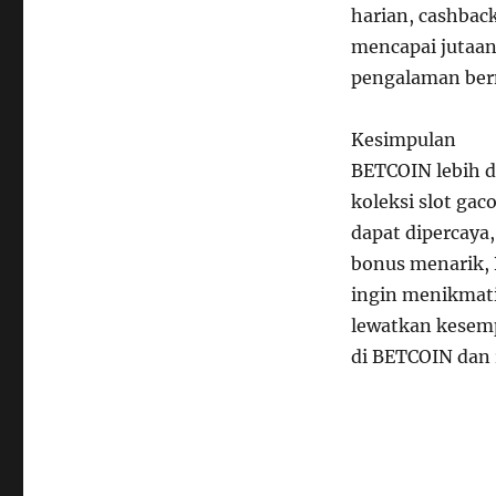
harian, cashbac
mencapai jutaan
pengalaman ber
Kesimpulan
BETCOIN lebih d
koleksi slot gac
dapat dipercaya
bonus menarik, 
ingin menikmati
lewatkan kesem
di BETCOIN dan 