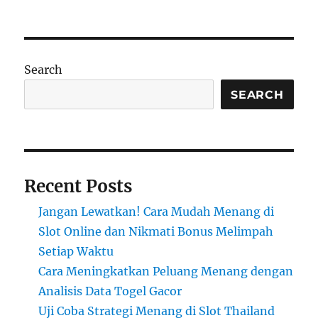
Search
SEARCH
Recent Posts
Jangan Lewatkan! Cara Mudah Menang di
Slot Online dan Nikmati Bonus Melimpah
Setiap Waktu
Cara Meningkatkan Peluang Menang dengan
Analisis Data Togel Gacor
Uji Coba Strategi Menang di Slot Thailand