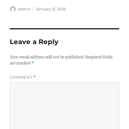
Author
Posted
admin
January 21, 2026
on
Leave a Reply
Your email address will not be published.
Required fields
are marked
*
COMMENT
*