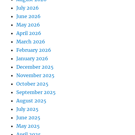
July 2026
June 2026
May 2026
April 2026
March 2026
February 2026
January 2026
December 2025
November 2025
October 2025
September 2025
August 2025
July 2025
June 2025
May 2025
April 2025