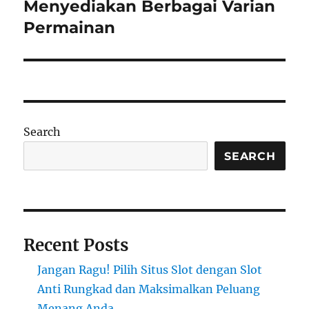
post:
Menyediakan Berbagai Varian
Permainan
Search
SEARCH
Recent Posts
Jangan Ragu! Pilih Situs Slot dengan Slot
Anti Rungkad dan Maksimalkan Peluang
Menang Anda