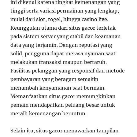
ini dikenal karena tingkat kemenangan yang
tinggi serta variasi permainan yang lengkap,
mulai dari slot, togel, hingga casino live.
Keunggulan utama dari situs gacor terletak
pada sistem server yang stabil dan keamanan
data yang terjamin. Dengan reputasi yang
solid, pengguna dapat merasa nyaman saat
melakukan transaksi maupun bertaruh.
Fasilitas pelanggan yang responsif dan metode
pembayaran yang beragam semakin
menambah kenyamanan saat bermain.
Memanfaatkan situs gacor memungkinkan
pemain mendapatkan peluang besar untuk
meraih kemenangan beruntun.
Selain itu, situs gacor menawarkan tampilan