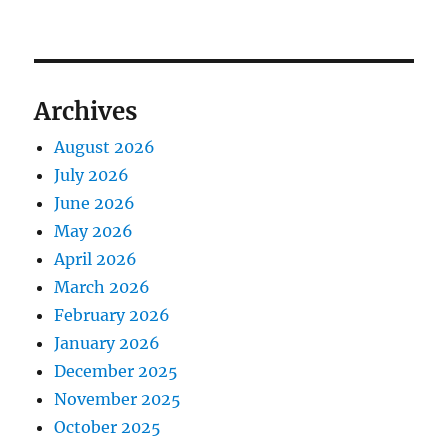
Archives
August 2026
July 2026
June 2026
May 2026
April 2026
March 2026
February 2026
January 2026
December 2025
November 2025
October 2025