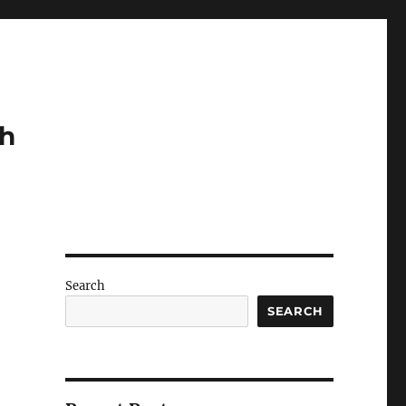
ah
Search
SEARCH