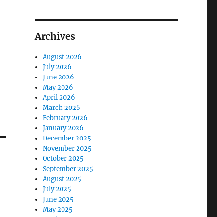
Archives
August 2026
July 2026
June 2026
May 2026
April 2026
March 2026
February 2026
January 2026
December 2025
November 2025
October 2025
September 2025
August 2025
July 2025
June 2025
May 2025