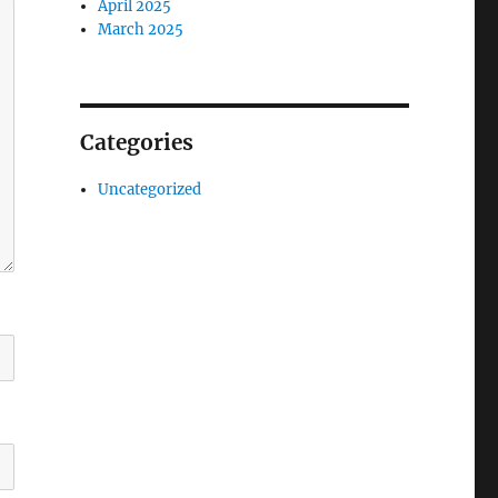
April 2025
March 2025
Categories
Uncategorized